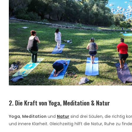
2. Die Kraft von Yoga, Meditation & Natur
Yoga
,
Meditation
und
Natur
sind drei Säulen, die richtig 
und innere Klarheit. Gleichzeitig hilft die Natur, Ruhe zu fi