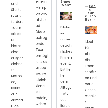
einem
Show
und
Event
Foo
Mehrp
d
Stärke
Tour
ersone
n, und
durch
Berlin
nfahrr
fördert
ad.
Erlebe
Team
Diese
ein
arbeit.
aufreg
außer
Es
Ideal
ende
gewöh
bietet
für
Tour
nliches
eine
alle,
ermögl
Firmen
ausgez
die
icht es
event.
eichne
Essen
Grupp
Entflie
te
schätz
en, im
he
Metho
en und
Gleich
dem
de,
neue
klang
Alltags
Berlin
Gesch
zu
trott
auf
mäcke
radeln,
des
einziga
r
währe
Bürole
rtige
entde