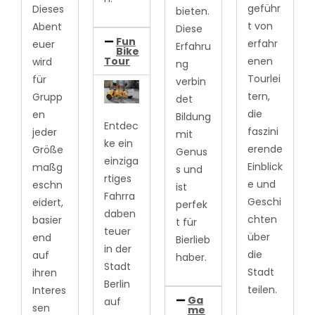
geführ
Dieses
bieten.
t von
Abent
Diese
Fun
erfahr
euer
Erfahru
Bike
Tour
enen
wird
ng
Tourlei
für
verbin
tern,
Grupp
det
die
en
Bildung
Entdec
faszini
jeder
mit
ke ein
erende
Größe
Genus
einziga
Einblick
maßg
s und
rtiges
e und
eschn
ist
Fahrra
Geschi
eidert,
perfek
daben
chten
basier
t für
teuer
über
end
Bierlieb
in der
die
auf
haber.
Stadt
Stadt
ihren
Berlin
teilen.
Interes
Ga
auf
sen
me