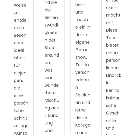
nd sie
bens
Weise
cken
die
und
zu
möcht
Sehen
tauch
entde
en!
swürdi
e ein in
cken.
Diese
gkeite
deine
Beson
Tour
n der
eigene
ders
bietet
Stadt
Game
ideal
einen
erkund
show.
ist es
persön
en,
Tritt in
für
lichen
was
verschi
diejeni
Einblick
eine
edene
gen,
in
wunde
n
die
Berlins
rbare
Spielen
eine
kulinari
Mischu
an und
persön
sche
ng aus
lerne
liche
Geschi
Erkund
deine
Schnit
chte
ung
Kollege
zeljagd
und
und
n aus
wünsc