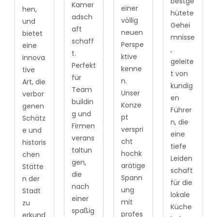
bestge
Kamer
einer
hen,
hütete
adsch
völlig
und
Gehei
aft
neuen
bietet
mnisse
schaff
Perspe
eine
,
t.
ktive
innova
geleite
Perfekt
kenne
tive
t von
für
n.
Art, die
kundig
Team
Unser
verbor
en
buildin
Konze
genen
Führer
g und
pt
Schätz
n, die
Firmen
verspri
e und
eine
verans
cht
historis
tiefe
taltun
hochk
chen
Leiden
gen,
arätige
Stätte
schaft
die
Spann
n der
für die
nach
ung
Stadt
lokale
einer
mit
zu
Küche
spaßig
profes
erkund