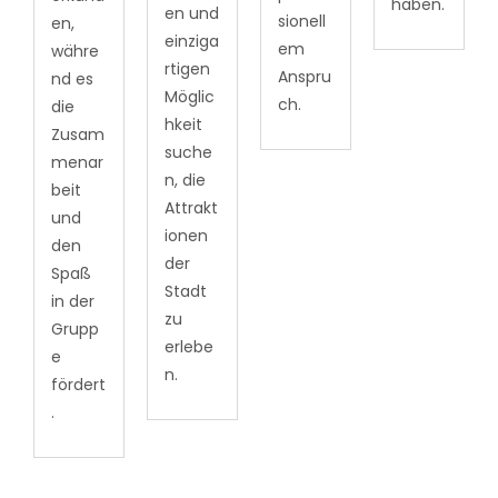
haben.
en und
sionell
en,
einziga
em
währe
rtigen
Anspru
nd es
Möglic
ch.
die
hkeit
Zusam
suche
menar
n, die
beit
Attrakt
und
ionen
den
der
Spaß
Stadt
in der
zu
Grupp
erlebe
e
n.
fördert
.