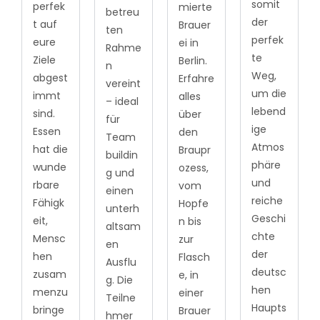
somit
perfek
mierte
betreu
der
t auf
Brauer
ten
perfek
eure
ei in
Rahme
te
Ziele
Berlin.
n
Weg,
abgest
Erfahre
vereint
um die
immt
alles
– ideal
lebend
sind.
über
für
ige
Essen
den
Team
Atmos
hat die
Braupr
buildin
phäre
wunde
ozess,
g und
und
rbare
vom
einen
reiche
Fähigk
Hopfe
unterh
Geschi
eit,
n bis
altsam
chte
Mensc
zur
en
der
hen
Flasch
Ausflu
deutsc
zusam
e, in
g. Die
hen
menzu
einer
Teilne
Haupts
bringe
Brauer
hmer