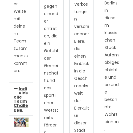
Berlins
er
Verkos
gegen
in
Weise
tunge
einand
diese
mit
n
er
m
deine
verschi
antret
klassis
m
edener
en, die
chen
Team
Biere,
ein
Stück
zusam
die
Gefühl
Autom
menzu
einen
der
obilges
komm
Einblick
Gemei
chicht
en.
in die
nschaf
e und
Gesch
t und
erkund
macks
des
Indi
e
vidu
welt
sportli
elle
bekan
der
Team
chen
Challe
nte
Bierkult
nge
Wettst
Wahrz
ur
reits
eichen
dieser
förder
,
Stadt
n.