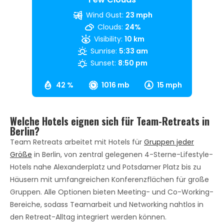
Wind Gust:
23 mph
Clouds:
24%
Visibility:
10 km
Sunrise:
5:33 am
Sunset:
8:50 pm
42 %
1016 mb
15 mph
Welche Hotels eignen sich für Team-Retreats in
Berlin?
Team Retreats arbeitet mit Hotels für
Gruppen jeder
Größe
in Berlin, von zentral gelegenen 4-Sterne-Lifestyle-
Hotels nahe Alexanderplatz und Potsdamer Platz bis zu
Häusern mit umfangreichen Konferenzflächen für große
Gruppen. Alle Optionen bieten Meeting- und Co-Working-
Bereiche, sodass Teamarbeit und Networking nahtlos in
den Retreat-Alltag integriert werden können.