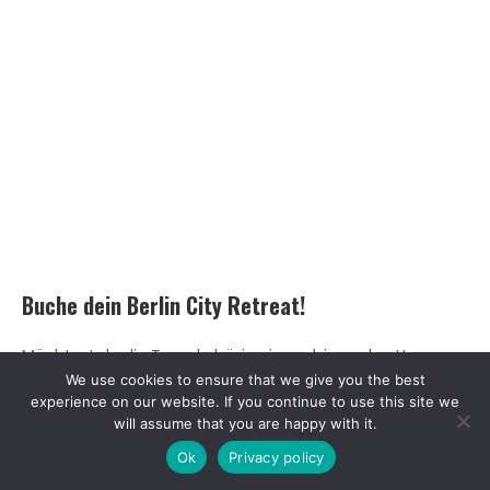
Buche dein Berlin City Retreat!
Möchtest du die Teamkohäsion im pulsierenden Herzen
We use cookies to ensure that we give you the best
Deutschlands stärken? Kontaktiere uns heute, um dein
experience on our website. If you continue to use this site we
Berlin City Retreat zu planen. Gemeinsam werden wir
will assume that you are happy with it.
unvergessliche Momente schaffen, die motivieren,
Ok
Privacy policy
vereinen und dein Team energetisieren.