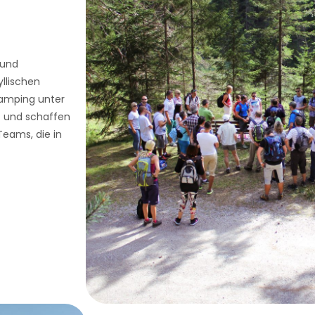
 und
llischen
Glamping unter
t und schaffen
eams, die in