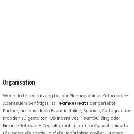
Jetzt kostenloses Beratungsgespräch
vereinbaren
Erhalte maßgeschneiderte Lösungen für dein
Team-Retreat.
Erfahre mehr
Organisation
Wenn du Unterstützung bei der Planung deines Katamaran-
Abenteuers benötigst, ist
TeamRetreats
der perfekte
Partner, um das ideale Event in Italien, Spanien, Portugal oder
Kroatien zu gestalten. Ob Incentives, Teambuilding oder
Firmen-Retreats – TeamRetreats bietet maßgeschneiderte
Lösungen, die speziell auf die Bedürfnisse großer Gruppen