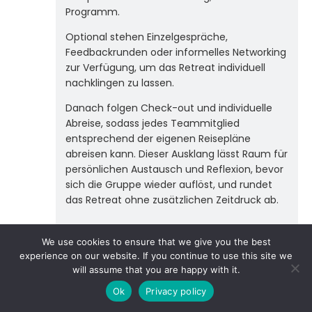
Programm.
Optional stehen Einzelgespräche,
Feedbackrunden oder informelles Networking
zur Verfügung, um das Retreat individuell
nachklingen zu lassen.
Danach folgen Check-out und individuelle
Abreise, sodass jedes Teammitglied
entsprechend der eigenen Reisepläne
abreisen kann. Dieser Ausklang lässt Raum für
persönlichen Austausch und Reflexion, bevor
sich die Gruppe wieder auflöst, und rundet
das Retreat ohne zusätzlichen Zeitdruck ab.
We use cookies to ensure that we give you the best
Häufige Fragen zum Firmen-Retreat in Paris
experience on our website. If you continue to use this site we
Übernimmt Team Retreats die komplette
will assume that you are happy with it.
Organisation des Retreats?
Ok
Privacy policy
Ja, Team Retreats übernimmt die gesamte Planung, von
der Hotelauswahl über Meetingräume bis zu Transfers und