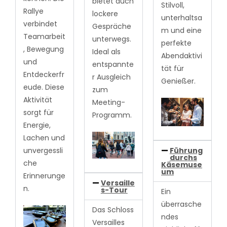
bietet auch
Stilvoll,
Rallye
lockere
unterhaltsa
verbindet
Gespräche
m und eine
Teamarbeit
unterwegs.
perfekte
, Bewegung
Ideal als
Abendaktivi
und
entspannte
tät für
Entdeckerfr
r Ausgleich
Genießer.
eude. Diese
zum
Aktivität
Meeting-
sorgt für
Programm.
Energie,
Lachen und
unvergessli
Führung
durchs
che
Käsemuse
um
Erinnerunge
Versaille
n.
s-Tour
Ein
überrasche
Das Schloss
ndes
Versailles