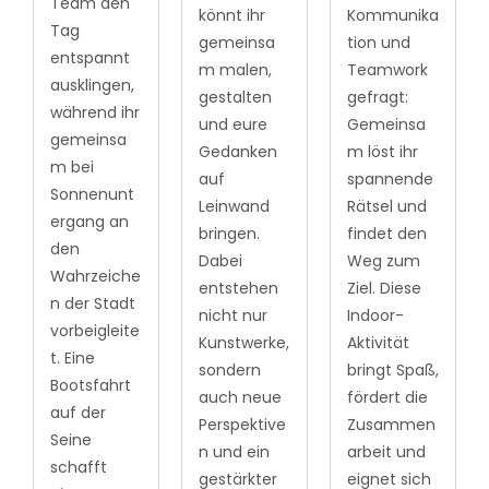
Team den
könnt ihr
Kommunika
Tag
gemeinsa
tion und
entspannt
m malen,
Teamwork
ausklingen,
gestalten
gefragt:
während ihr
und eure
Gemeinsa
gemeinsa
Gedanken
m löst ihr
m bei
auf
spannende
Sonnenunt
Leinwand
Rätsel und
ergang an
bringen.
findet den
den
Dabei
Weg zum
Wahrzeiche
entstehen
Ziel. Diese
n der Stadt
nicht nur
Indoor-
vorbeigleite
Kunstwerke,
Aktivität
t. Eine
sondern
bringt Spaß,
Bootsfahrt
auch neue
fördert die
auf der
Perspektive
Zusammen
Seine
n und ein
arbeit und
schafft
gestärkter
eignet sich