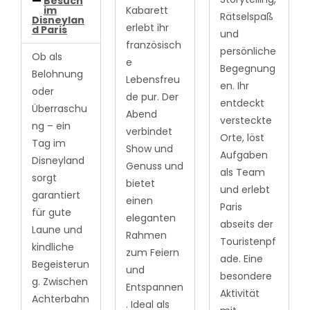
Besuch
Kabarett
im
Rätselspaß
Disneylan
erlebt ihr
d Paris
und
französisch
persönliche
Ob als
e
Begegnung
Belohnung
Lebensfreu
en. Ihr
oder
de pur. Der
entdeckt
Überraschu
Abend
versteckte
ng – ein
verbindet
Orte, löst
Tag im
Show und
Aufgaben
Disneyland
Genuss und
als Team
sorgt
bietet
und erlebt
garantiert
einen
Paris
für gute
eleganten
abseits der
Laune und
Rahmen
Touristenpf
kindliche
zum Feiern
ade. Eine
Begeisterun
und
besondere
g. Zwischen
Entspannen
Aktivität
Achterbahn
. Ideal als