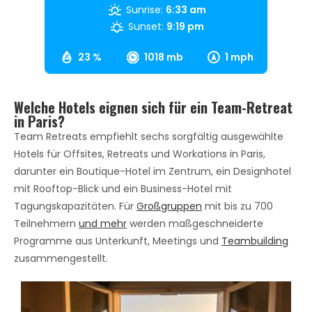
Sunrise:
6:33 am
Sunset:
9:19 pm
23 %
1018 mb
1 mph
Welche Hotels eignen sich für ein Team-Retreat
in Paris?
Team Retreats empfiehlt sechs sorgfältig ausgewählte
Hotels für Offsites, Retreats und Workations in Paris,
darunter ein Boutique-Hotel im Zentrum, ein Designhotel
mit Rooftop-Blick und ein Business-Hotel mit
Tagungskapazitäten. Für
Großgruppen
mit bis zu 700
Teilnehmern
und mehr
werden maßgeschneiderte
Programme aus Unterkunft, Meetings und
Teambuilding
zusammengestellt.