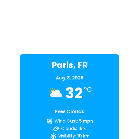
Paris, FR
Aug. 8, 2026
32
°C
Few Clouds
Wind Gust:
5 mph
Clouds:
15%
Visibility:
10 km