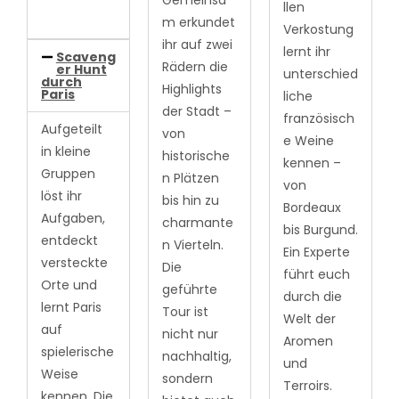
llen
m erkundet
Verkostung
ihr auf zwei
lernt ihr
Scaveng
Rädern die
er Hunt
unterschied
durch
Highlights
Paris
liche
der Stadt –
französisch
Aufgeteilt
von
e Weine
in kleine
historische
kennen –
Gruppen
n Plätzen
von
löst ihr
bis hin zu
Bordeaux
Aufgaben,
charmante
bis Burgund.
entdeckt
n Vierteln.
Ein Experte
versteckte
Die
führt euch
Orte und
geführte
durch die
lernt Paris
Tour ist
Welt der
auf
nicht nur
Aromen
spielerische
nachhaltig,
und
Weise
sondern
Terroirs.
kennen. Die