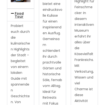
Highlight für
bietet eine
Feinschme
eindrucksvo
cker: In
Food
lle Kulisse
Tour
diesem
für einen
interaktiven
Probiert
inspirierend
Museum
euch durch
en Ausflug.
erfahrt ihr
die
Gemeinsa
alles über
kulinarische
m
die
n Highlights
schlendert
Käsevielfalt
der Stadt –
ihr durch
Frankreichs.
begleitet
prachtvolle
Mit
von einem
Gärten und
Verkostung,
lokalen
historische
Wissen und
Guide mit
Säle, fernab
viel
spannende
vom Alltag.
Charme ist
n
Ideal für
diese
Geschichte
Retreats
Aktivität
n. Von
mit Fokus