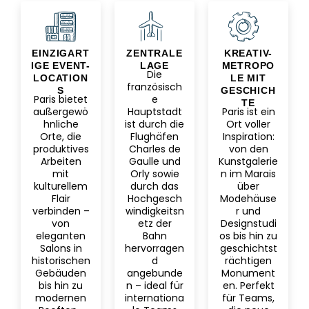
EINZIGART
ZENTRALE
KREATIV-
IGE EVENT-
LAGE
METROPO
Die
LOCATION
LE MIT
französisch
S
GESCHICH
Paris bietet
e
TE
außergewö
Hauptstadt
Paris ist ein
hnliche
ist durch die
Ort voller
Orte, die
Flughäfen
Inspiration:
produktives
Charles de
von den
Arbeiten
Gaulle und
Kunstgalerie
mit
Orly sowie
n im Marais
kulturellem
durch das
über
Flair
Hochgesch
Modehäuse
verbinden –
windigkeitsn
r und
von
etz der
Designstudi
eleganten
Bahn
os bis hin zu
Salons in
hervorragen
geschichtst
historischen
d
rächtigen
Gebäuden
angebunde
Monument
bis hin zu
n – ideal für
en. Perfekt
modernen
internationa
für Teams,