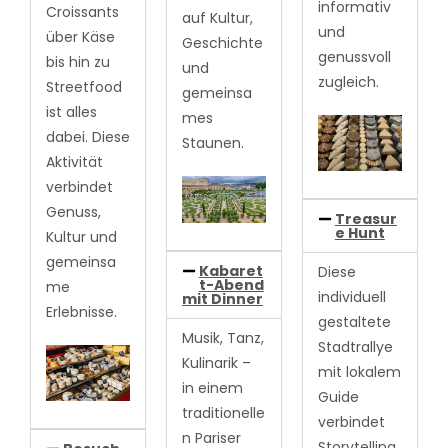
informativ
Croissants
auf Kultur,
und
über Käse
Geschichte
genussvoll
bis hin zu
und
zugleich.
Streetfood
gemeinsa
ist alles
mes
dabei. Diese
Staunen.
Aktivität
verbindet
Genuss,
Treasur
e Hunt
Kultur und
gemeinsa
Kabaret
Diese
t-Abend
me
individuell
mit Dinner
Erlebnisse.
gestaltete
Musik, Tanz,
Stadtrallye
Kulinarik –
mit lokalem
in einem
Guide
traditionelle
verbindet
n Pariser
Storytelling,