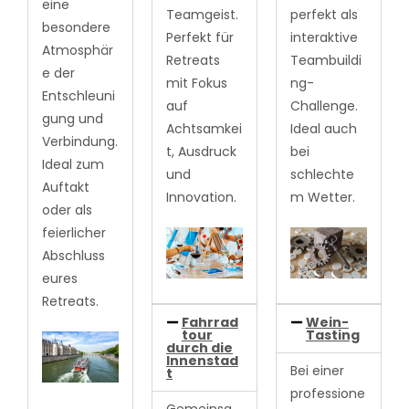
eine
Teamgeist.
perfekt als
besondere
Perfekt für
interaktive
Atmosphär
Retreats
Teambuildi
e der
mit Fokus
ng-
Entschleuni
auf
Challenge.
gung und
Achtsamkei
Ideal auch
Verbindung.
t, Ausdruck
bei
Ideal zum
und
schlechte
Auftakt
Innovation.
m Wetter.
oder als
feierlicher
Abschluss
eures
Retreats.
Fahrrad
Wein-
tour
Tasting
durch die
Innenstad
Bei einer
t
professione
Gemeinsa