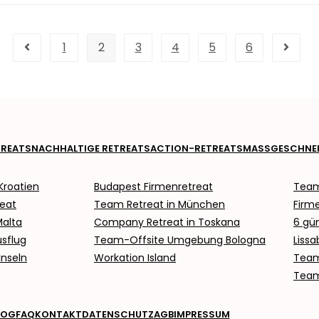
1
2
3
4
5
6
REATS
NACHHALTIGE RETREATS
ACTION-RETREATS
MASSGESCHNEID
Kroatien
Budapest Firmenretreat
Team
reat
Team Retreat in München
Firm
alta
Company Retreat in Toskana
6 gün
sflug
Team-Offsite Umgebung Bologna
Lissa
Inseln
Workation Island
Team
Team
LOG
FAQ
KONTAKT
DATENSCHUTZ
AGB
IMPRESSUM