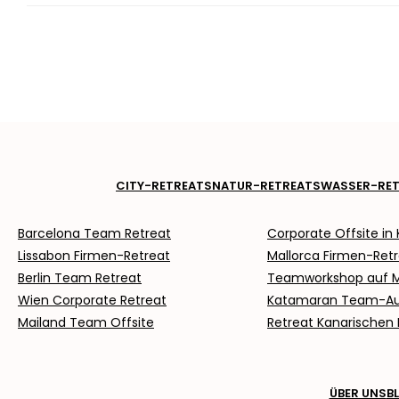
CITY-RETREATS
NATUR-RETREATS
WASSER-RET
Barcelona Team Retreat
Corporate Offsite in 
Lissabon Firmen-Retreat
Mallorca Firmen-Ret
Berlin Team Retreat
Teamworkshop auf M
Wien Corporate Retreat
Katamaran Team-Au
Mailand Team Offsite
Retreat Kanarischen 
ÜBER UNS
B